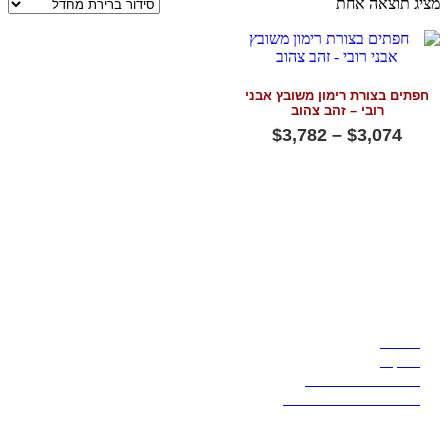
מציג תוצאה אחת
חפתים בצורת רימון משובץ אבני
רובי – זהב צהוב
טווח
$
3,782
–
$
3,074
מחירים:
למוצר
זה
עד
יש
מספר
סוגים.
ניתן
לבחור
כללי
את
האפשרויות
בעמוד
המוצר
אודותינו
צור קשר
משלוח החזרים ואחריות
תנאי שימוש ומדיניות פרטיות
מפת אתר