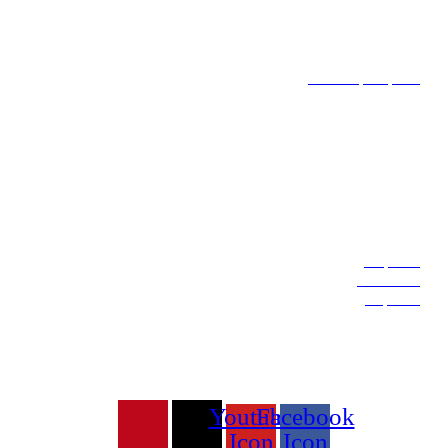
מידע
תחזוקת וניקוי תכשיטים
גדלי טבעות
דירוג איכות יהלומים
מתכות יקרות
אבני חן
החשבון שלי
החשבון שלי
ההזמנות שלי
עגלת קניות
עקבו אחרינו
Youtube
Facebook
Icon
Icon