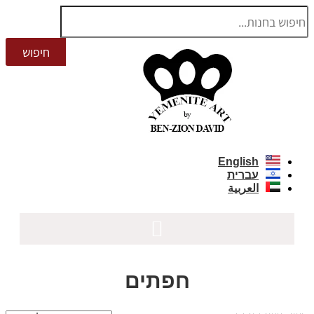
דלג
לתוכן
English
עברית
العربية
חפתים