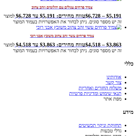
צמיד פרחים עגולים עם יהלומים וזהב צהוב
5,191
$
–
6,728
$
טווח מחירים: ⁦$5,191⁩ עד ⁦$6,728⁩
למוצר
זה יש מספר סוגים. ניתן לבחור את האפשרויות בעמוד המוצר
צמיד פרחים עשוי זהב צהוב משובץ אבני רובי
3,863
$
–
4,518
$
טווח מחירים: ⁦$3,863⁩ עד ⁦$4,518⁩
למוצר
זה יש מספר סוגים. ניתן לבחור את האפשרויות בעמוד המוצר
כללי
אודותינו
צור קשר
משלוח החזרים ואחריות
תנאי שימוש ומדיניות פרטיות
מפת אתר
מידע
תחזוקת וניקוי תכשיטים
גדלי טבעות