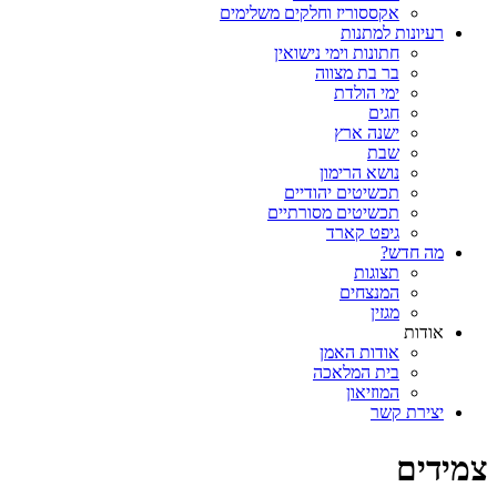
אקססוריז וחלקים משלימים
רעיונות למתנות
חתונות וימי נישואין
בר בת מצווה
ימי הולדת
חגים
ישנה ארץ
שבת
נושא הרימון
תכשיטים יהודיים
תכשיטים מסורתיים
גיפט קארד
מה חדש?
תצוגות
המנצחים
מגזין
אודות
אודות האמן
בית המלאכה
המוזיאון
יצירת קשר
צמידים