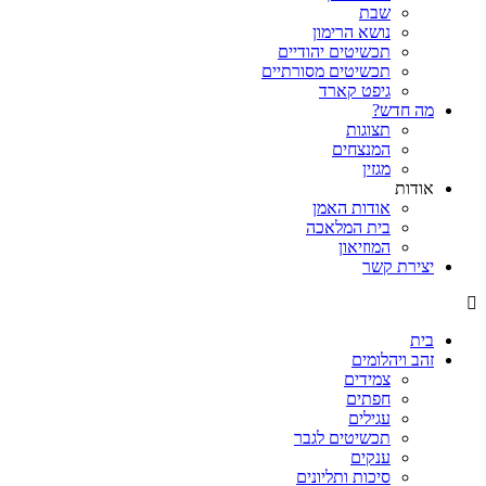
שבת
נושא הרימון
תכשיטים יהודיים
תכשיטים מסורתיים
גיפט קארד
מה חדש?
תצוגות
המנצחים
מגזין
אודות
אודות האמן
בית המלאכה
המוזיאון
יצירת קשר
בית
זהב ויהלומים
צמידים
חפתים
עגילים
תכשיטים לגבר
ענקים
סיכות ותליונים