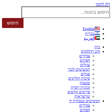
דלג לתוכן
English
עברית
العربية
בית
זהב ויהלומים
צמידים
חפתים
עגילים
תכשיטים לגבר
ענקים
סיכות ותליונים
טבעות
זכוכית רומית
פריטים חדשים
שרשראות
תכשיטים בעבודת יד
צמידים
חפתים