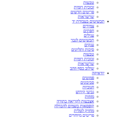
טבעות
זכוכית רומית
פריטים חדשים
שרשראות
תכשיטים בעבודת יד
צמידים
חפתים
עגילים
תכשיטים לגבר
ענקים
סיכות ותליונים
טבעות
זכוכית רומית
שרשראות
שילוב כסף וזהב
יודאיקה
פמוטים
סביבונים
חנוכיות
גביעי קידוש
מזוזות
אצבעות לקריאה בתורה
קופסאות בשמים להבדלה
מחזיק לטלית
פריטים מיוחדים