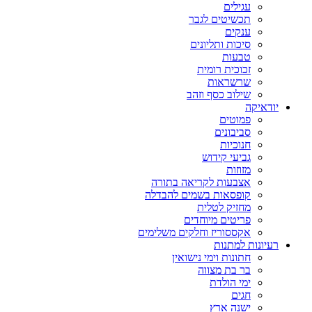
עגילים
תכשיטים לגבר
ענקים
סיכות ותליונים
טבעות
זכוכית רומית
שרשראות
שילוב כסף וזהב
יודאיקה
פמוטים
סביבונים
חנוכיות
גביעי קידוש
מזוזות
אצבעות לקריאה בתורה
קופסאות בשמים להבדלה
מחזיק לטלית
פריטים מיוחדים
אקססוריז וחלקים משלימים
רעיונות למתנות
חתונות וימי נישואין
בר בת מצווה
ימי הולדת
חגים
ישנה ארץ