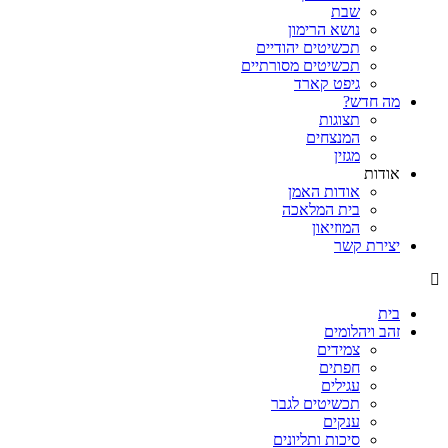
שבת
נושא הרימון
תכשיטים יהודיים
תכשיטים מסורתיים
גיפט קארד
מה חדש?
תצוגות
המנצחים
מגזין
אודות
אודות האמן
בית המלאכה
המוזיאון
יצירת קשר
בית
זהב ויהלומים
צמידים
חפתים
עגילים
תכשיטים לגבר
ענקים
סיכות ותליונים