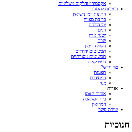
אקססוריז וחלקים משלימים
רעיונות למתנות
חתונות וימי נישואין
בר בת מצווה
ימי הולדת
חגים
ישנה ארץ
שבת
נושא הרימון
תכשיטים יהודיים
תכשיטים מסורתיים
גיפט קארד
מה חדש?
תצוגות
המנצחים
מגזין
אודות
אודות האמן
בית המלאכה
המוזיאון
יצירת קשר
חנוכיות