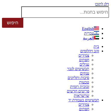
דלג לתוכן
English
עברית
العربية
בית
זהב ויהלומים
צמידים
חפתים
עגילים
תכשיטים לגבר
ענקים
סיכות ותליונים
טבעות
זכוכית רומית
פריטים חדשים
שרשראות
תכשיטים בעבודת יד
צמידים
חפתים