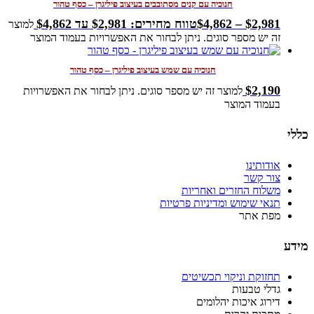
חנוכיה עם קנים מסתובבים בעיצוב פיליגרן – כסף טהור
2,981
$
–
4,862
$
טווח מחירים: ⁦$2,981⁩ עד ⁦$4,862⁩
למוצר
זה יש מספר סוגים. ניתן לבחור את האפשרויות בעמוד המוצר
חנוכיה עם שמש בעיצוב פיליגרן – כסף טהור
$
2,190
למוצר זה יש מספר סוגים. ניתן לבחור את האפשרויות
בעמוד המוצר
כללי
אודותינו
צור קשר
משלוח החזרים ואחריות
תנאי שימוש ומדיניות פרטיות
מפת אתר
מידע
תחזוקת וניקוי תכשיטים
גדלי טבעות
דירוג איכות יהלומים