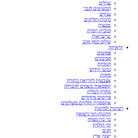
עגילים
תכשיטים לגבר
ענקים
סיכות ותליונים
טבעות
זכוכית רומית
שרשראות
שילוב כסף וזהב
יודאיקה
פמוטים
סביבונים
חנוכיות
גביעי קידוש
מזוזות
אצבעות לקריאה בתורה
קופסאות בשמים להבדלה
מחזיק לטלית
פריטים מיוחדים
אקססוריז וחלקים משלימים
רעיונות למתנות
חתונות וימי נישואין
בר בת מצווה
ימי הולדת
חגים
ישנה ארץ