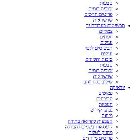
טבעות
זכוכית רומית
פריטים חדשים
שרשראות
תכשיטים בעבודת יד
צמידים
חפתים
עגילים
תכשיטים לגבר
ענקים
סיכות ותליונים
טבעות
זכוכית רומית
שרשראות
שילוב כסף וזהב
יודאיקה
פמוטים
סביבונים
חנוכיות
גביעי קידוש
מזוזות
אצבעות לקריאה בתורה
קופסאות בשמים להבדלה
מחזיק לטלית
פריטים מיוחדים