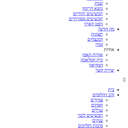
שבת
נושא הרימון
תכשיטים יהודיים
תכשיטים מסורתיים
גיפט קארד
מה חדש?
תצוגות
המנצחים
מגזין
אודות
אודות האמן
בית המלאכה
המוזיאון
יצירת קשר
בית
זהב ויהלומים
צמידים
חפתים
עגילים
תכשיטים לגבר
ענקים
סיכות ותליונים