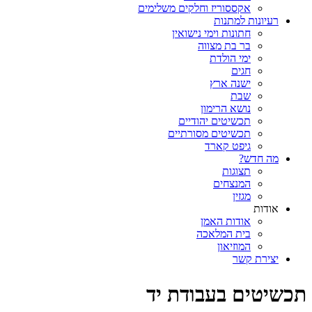
אקססוריז וחלקים משלימים
רעיונות למתנות
חתונות וימי נישואין
בר בת מצווה
ימי הולדת
חגים
ישנה ארץ
שבת
נושא הרימון
תכשיטים יהודיים
תכשיטים מסורתיים
גיפט קארד
מה חדש?
תצוגות
המנצחים
מגזין
אודות
אודות האמן
בית המלאכה
המוזיאון
יצירת קשר
תכשיטים בעבודת יד