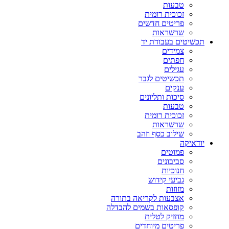
טבעות
זכוכית רומית
פריטים חדשים
שרשראות
תכשיטים בעבודת יד
צמידים
חפתים
עגילים
תכשיטים לגבר
ענקים
סיכות ותליונים
טבעות
זכוכית רומית
שרשראות
שילוב כסף וזהב
יודאיקה
פמוטים
סביבונים
חנוכיות
גביעי קידוש
מזוזות
אצבעות לקריאה בתורה
קופסאות בשמים להבדלה
מחזיק לטלית
פריטים מיוחדים