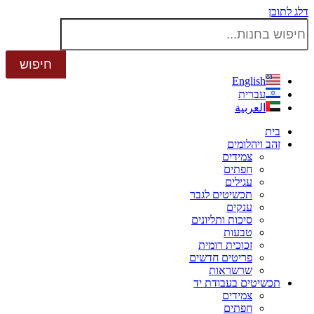
דלג לתוכן
English
עברית
العربية
בית
זהב ויהלומים
צמידים
חפתים
עגילים
תכשיטים לגבר
ענקים
סיכות ותליונים
טבעות
זכוכית רומית
פריטים חדשים
שרשראות
תכשיטים בעבודת יד
צמידים
חפתים