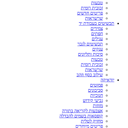
טבעות
זכוכית רומית
פריטים חדשים
שרשראות
תכשיטים בעבודת יד
צמידים
חפתים
עגילים
תכשיטים לגבר
ענקים
סיכות ותליונים
טבעות
זכוכית רומית
שרשראות
שילוב כסף וזהב
יודאיקה
פמוטים
סביבונים
חנוכיות
גביעי קידוש
מזוזות
אצבעות לקריאה בתורה
קופסאות בשמים להבדלה
מחזיק לטלית
פריטים מיוחדים