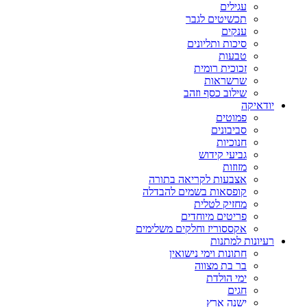
עגילים
תכשיטים לגבר
ענקים
סיכות ותליונים
טבעות
זכוכית רומית
שרשראות
שילוב כסף וזהב
יודאיקה
פמוטים
סביבונים
חנוכיות
גביעי קידוש
מזוזות
אצבעות לקריאה בתורה
קופסאות בשמים להבדלה
מחזיק לטלית
פריטים מיוחדים
אקססוריז וחלקים משלימים
רעיונות למתנות
חתונות וימי נישואין
בר בת מצווה
ימי הולדת
חגים
ישנה ארץ