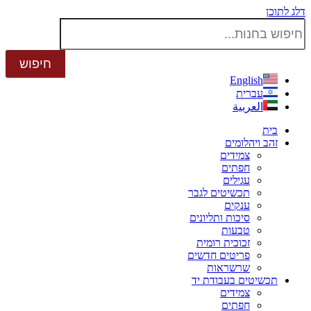
דלג לתוכן
English
עברית
العربية
בית
זהב ויהלומים
צמידים
חפתים
עגילים
תכשיטים לגבר
ענקים
סיכות ותליונים
טבעות
זכוכית רומית
פריטים חדשים
שרשראות
תכשיטים בעבודת יד
צמידים
חפתים