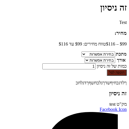
זה ניסיון
Test
מחיר:
99
$
–
116
$
טווח מחירים: ⁦$99⁩ עד ⁦$116⁩
מתכת
אורך
כמות של זה ניסיון
הוספה לסל
ךלדגכחיףשדךגלכחשףךדגלחכ
זה ניסיון
מק"ט
test
Facebook Icon