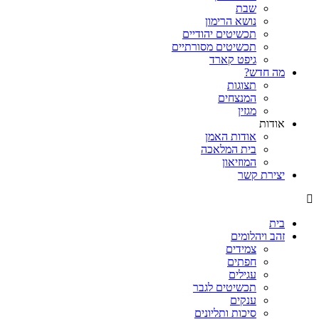
שבת
נושא הרימון
תכשיטים יהודיים
תכשיטים מסורתיים
גיפט קארד
מה חדש?
תצוגות
המנצחים
מגזין
אודות
אודות האמן
בית המלאכה
המוזיאון
יצירת קשר
בית
זהב ויהלומים
צמידים
חפתים
עגילים
תכשיטים לגבר
ענקים
סיכות ותליונים