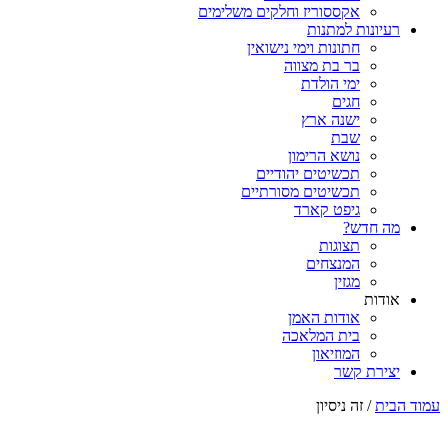
אקססוריז וחלקים משלימים
רעיונות למתנות
חתונות וימי נישואין
בר בת מצווה
ימי הולדת
חגים
ישנה ארץ
שבת
נושא הרימון
תכשיטים יהודיים
תכשיטים מסורתיים
גיפט קארד
מה חדש?
תצוגות
המנצחים
מגזין
אודות
אודות האמן
בית המלאכה
המוזיאון
יצירת קשר
עמוד הבית
/ זה ניסיון