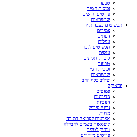
טבעות
זכוכית רומית
פריטים חדשים
שרשראות
תכשיטים בעבודת יד
צמידים
חפתים
עגילים
תכשיטים לגבר
ענקים
סיכות ותליונים
טבעות
זכוכית רומית
שרשראות
שילוב כסף וזהב
יודאיקה
פמוטים
סביבונים
חנוכיות
גביעי קידוש
מזוזות
אצבעות לקריאה בתורה
קופסאות בשמים להבדלה
מחזיק לטלית
פריטים מיוחדים