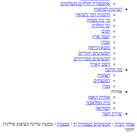
אקססוריז וחלקים משלימים
רעיונות למתנות
חתונות וימי נישואין
בר בת מצווה
ימי הולדת
חגים
ישנה ארץ
שבת
נושא הרימון
תכשיטים יהודיים
תכשיטים מסורתיים
גיפט קארד
מה חדש?
תצוגות
המנצחים
מגזין
אודות
אודות האמן
בית המלאכה
המוזיאון
יצירת קשר
עמוד הבית
/
תכשיטים בעבודת יד
/
טבעות
/ טבעת עדינה בעיצוב פיליגרן
תימני