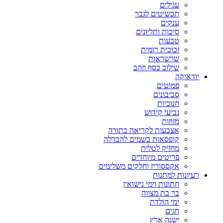
עגילים
תכשיטים לגבר
ענקים
סיכות ותליונים
טבעות
זכוכית רומית
שרשראות
שילוב כסף וזהב
יודאיקה
פמוטים
סביבונים
חנוכיות
גביעי קידוש
מזוזות
אצבעות לקריאה בתורה
קופסאות בשמים להבדלה
מחזיק לטלית
פריטים מיוחדים
אקססוריז וחלקים משלימים
רעיונות למתנות
חתונות וימי נישואין
בר בת מצווה
ימי הולדת
חגים
ישנה ארץ