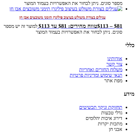
מספר סוגים. ניתן לבחור את האפשרויות בעמוד המוצר
עגילים בצורת משולש בעיצוב פיליגרן תימני משובצים אבן חן
81
$
–
113
$
טווח מחירים: ⁦$81⁩ עד ⁦$113⁩
למוצר זה יש מספר
סוגים. ניתן לבחור את האפשרויות בעמוד המוצר
כללי
אודותינו
צור קשר
משלוח החזרים ואחריות
תנאי שימוש ומדיניות פרטיות
מפת אתר
מידע
תחזוקת וניקוי תכשיטים
גדלי טבעות
דירוג איכות יהלומים
מתכות יקרות
אבני חן