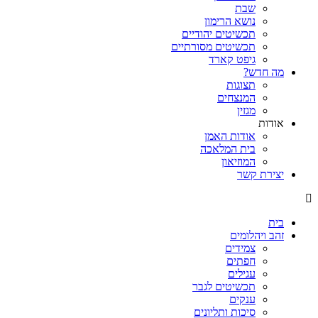
שבת
נושא הרימון
תכשיטים יהודיים
תכשיטים מסורתיים
גיפט קארד
מה חדש?
תצוגות
המנצחים
מגזין
אודות
אודות האמן
בית המלאכה
המוזיאון
יצירת קשר
בית
זהב ויהלומים
צמידים
חפתים
עגילים
תכשיטים לגבר
ענקים
סיכות ותליונים