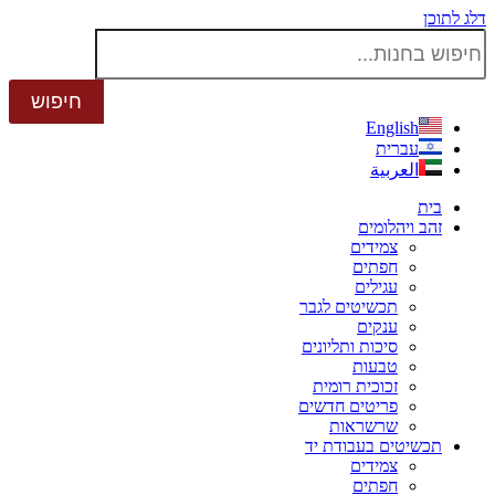
דלג לתוכן
English
עברית
العربية
בית
זהב ויהלומים
צמידים
חפתים
עגילים
תכשיטים לגבר
ענקים
סיכות ותליונים
טבעות
זכוכית רומית
פריטים חדשים
שרשראות
תכשיטים בעבודת יד
צמידים
חפתים