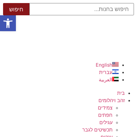
פתח סרגל
English
עברית
العربية
בית
זהב ויהלומים
צמידים
חפתים
עגילים
תכשיטים לגבר