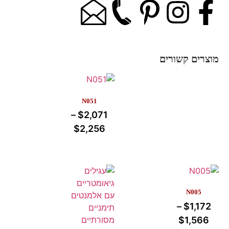
מוצרים קשורים
N051
–
$
2,071
$
2,256
N005
–
$
1,172
$
1,566