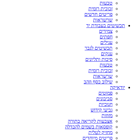
טבעות
זכוכית רומית
פריטים חדשים
שרשראות
תכשיטים בעבודת יד
צמידים
חפתים
עגילים
תכשיטים לגבר
ענקים
סיכות ותליונים
טבעות
זכוכית רומית
שרשראות
שילוב כסף וזהב
יודאיקה
פמוטים
סביבונים
חנוכיות
גביעי קידוש
מזוזות
אצבעות לקריאה בתורה
קופסאות בשמים להבדלה
מחזיק לטלית
פריטים מיוחדים