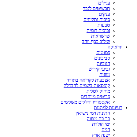
עגילים
תכשיטים לגבר
ענקים
סיכות ותליונים
טבעות
זכוכית רומית
שרשראות
שילוב כסף וזהב
יודאיקה
פמוטים
סביבונים
חנוכיות
גביעי קידוש
מזוזות
אצבעות לקריאה בתורה
קופסאות בשמים להבדלה
מחזיק לטלית
פריטים מיוחדים
אקססוריז וחלקים משלימים
רעיונות למתנות
חתונות וימי נישואין
בר בת מצווה
ימי הולדת
חגים
ישנה ארץ