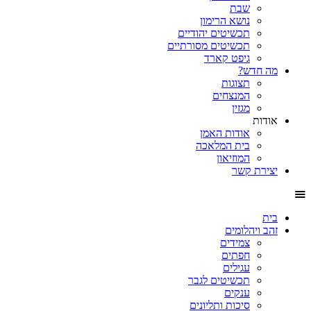
שבת
נושא הרימון
תכשיטים יהודיים
תכשיטים מסורתיים
גיפט קארד
מה חדש?
תצוגות
המנצחים
מגזין
אודות
אודות האמן
בית המלאכה
המוזיאון
יצירת קשר
בית
זהב ויהלומים
צמידים
חפתים
עגילים
תכשיטים לגבר
ענקים
סיכות ותליונים