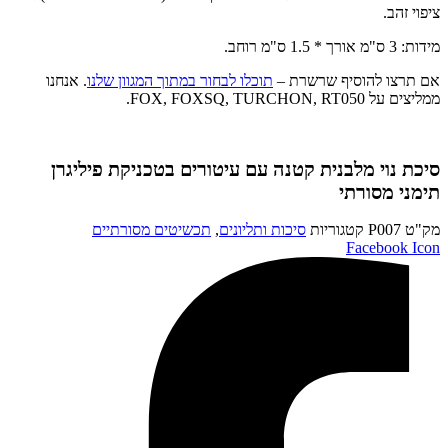
ציפוי זהב.
מידות: 3 ס"מ אורך * 1.5 ס"מ רוחב.
אם תרצו להוסיף שרשרת –
תוכלו לבחור במתוך המגוון שלנו
. אנחנו
ממליצים על FOX, FOXSQ, TURCHON, RT050.
סיכת נוי מלבנית קטנה עם עיטורים בטכניקת פיליגרן
תימני מסורתי
מק"ט
P007
קטגוריות
סיכות ותליונים
,
תכשיטים מסורתיים
Facebook Icon