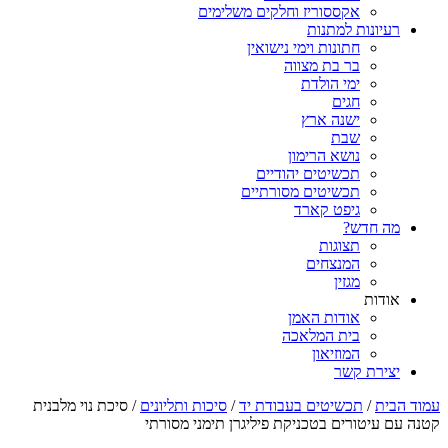
אקססוריז וחלקים משלימים
רעיונות למתנות
חתונות וימי נישואין
בר בת מצווה
ימי הולדת
חגים
ישנה ארץ
שבת
נושא הרימון
תכשיטים יהודיים
תכשיטים מסורתיים
גיפט קארד
מה חדש?
תצוגות
המנצחים
מגזין
אודות
אודות האמן
בית המלאכה
המוזיאון
יצירת קשר
עמוד הבית
/
תכשיטים בעבודת יד
/
סיכות ותליונים
/ סיכת נוי מלבנית
קטנה עם עיטורים בטכניקת פיליגרן תימני מסורתי