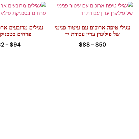
עגילי טיפה ארוכים עם עיטור פנימי
עגילים מרובעים ארו
של פיליגרן עדין עבודת יד
פרחים בטכניקת
62
–
$
94
$
88
–
$
50
כללי
מידע
אודותינו
תחזוקת וניקוי תכשיט
צור קשר
גדלי טבעות