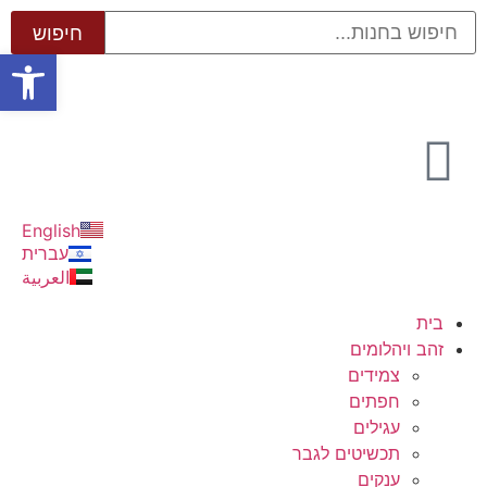
פתח סרגל
English
עברית
العربية
בית
זהב ויהלומים
צמידים
חפתים
עגילים
תכשיטים לגבר
ענקים