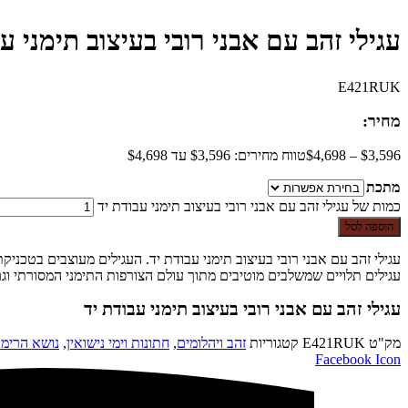
עגילי זהב עם אבני רובי בעיצוב תימני ע
E421RUK
מחיר:
3,596
$
–
4,698
$
טווח מחירים: ⁦$3,596⁩ עד ⁦$4,698⁩
מתכת
כמות של עגילי זהב עם אבני רובי בעיצוב תימני עבודת יד
הוספה לסל
עגילי זהב עם אבני רובי בעיצוב תימני עבודת יד. העגילים מעוצבים בטכני
עגילים תלויים שמשלבים מוטיבים מתוך עולם הצורפות התימני המסורתי וג
עגילי זהב עם אבני רובי בעיצוב תימני עבודת יד
מק"ט
E421RUK
קטגוריות
זהב ויהלומים
,
חתונות וימי נישואין
,
נושא הרימו
Facebook Icon