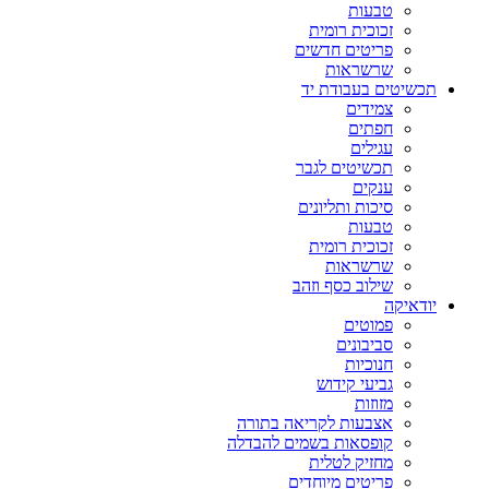
טבעות
זכוכית רומית
פריטים חדשים
שרשראות
תכשיטים בעבודת יד
צמידים
חפתים
עגילים
תכשיטים לגבר
ענקים
סיכות ותליונים
טבעות
זכוכית רומית
שרשראות
שילוב כסף וזהב
יודאיקה
פמוטים
סביבונים
חנוכיות
גביעי קידוש
מזוזות
אצבעות לקריאה בתורה
קופסאות בשמים להבדלה
מחזיק לטלית
פריטים מיוחדים