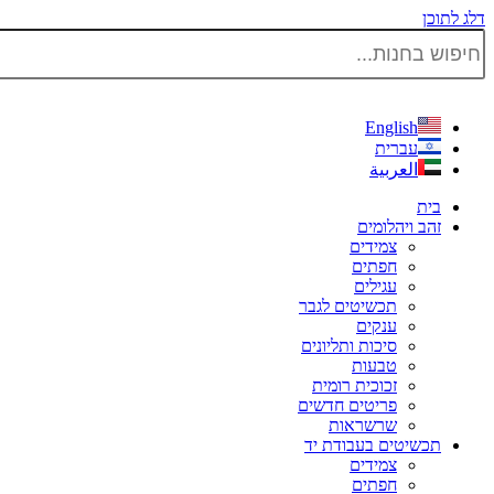
דלג לתוכן
English
עברית
العربية
בית
זהב ויהלומים
צמידים
חפתים
עגילים
תכשיטים לגבר
ענקים
סיכות ותליונים
טבעות
זכוכית רומית
פריטים חדשים
שרשראות
תכשיטים בעבודת יד
צמידים
חפתים