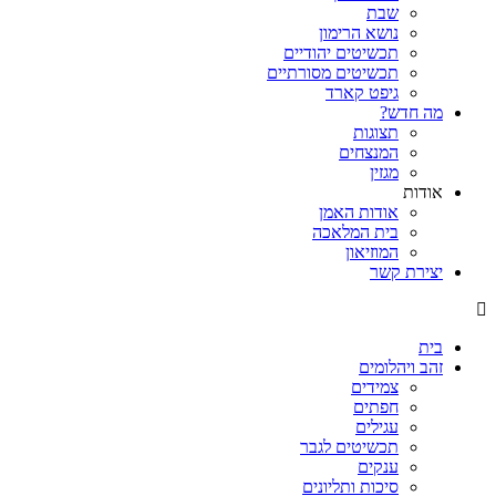
שבת
נושא הרימון
תכשיטים יהודיים
תכשיטים מסורתיים
גיפט קארד
מה חדש?
תצוגות
המנצחים
מגזין
אודות
אודות האמן
בית המלאכה
המוזיאון
יצירת קשר
בית
זהב ויהלומים
צמידים
חפתים
עגילים
תכשיטים לגבר
ענקים
סיכות ותליונים