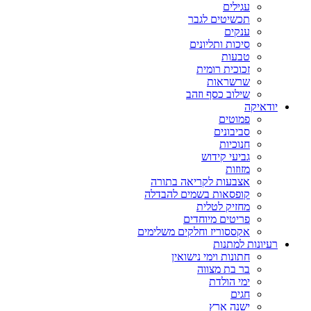
עגילים
תכשיטים לגבר
ענקים
סיכות ותליונים
טבעות
זכוכית רומית
שרשראות
שילוב כסף וזהב
יודאיקה
פמוטים
סביבונים
חנוכיות
גביעי קידוש
מזוזות
אצבעות לקריאה בתורה
קופסאות בשמים להבדלה
מחזיק לטלית
פריטים מיוחדים
אקססוריז וחלקים משלימים
רעיונות למתנות
חתונות וימי נישואין
בר בת מצווה
ימי הולדת
חגים
ישנה ארץ