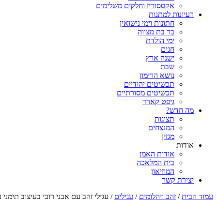
אקססוריז וחלקים משלימים
רעיונות למתנות
חתונות וימי נישואין
בר בת מצווה
ימי הולדת
חגים
ישנה ארץ
שבת
נושא הרימון
תכשיטים יהודיים
תכשיטים מסורתיים
גיפט קארד
מה חדש?
תצוגות
המנצחים
מגזין
אודות
אודות האמן
בית המלאכה
המוזיאון
יצירת קשר
עמוד הבית
/
זהב ויהלומים
/
עגילים
/ עגילי זהב עם אבני רובי בעיצוב תימני 