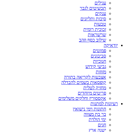
עגילים
תכשיטים לגבר
ענקים
סיכות ותליונים
טבעות
זכוכית רומית
שרשראות
שילוב כסף וזהב
יודאיקה
פמוטים
סביבונים
חנוכיות
גביעי קידוש
מזוזות
אצבעות לקריאה בתורה
קופסאות בשמים להבדלה
מחזיק לטלית
פריטים מיוחדים
אקססוריז וחלקים משלימים
רעיונות למתנות
חתונות וימי נישואין
בר בת מצווה
ימי הולדת
חגים
ישנה ארץ