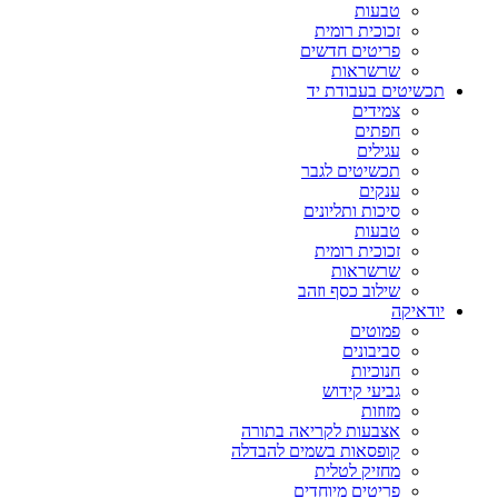
טבעות
זכוכית רומית
פריטים חדשים
שרשראות
תכשיטים בעבודת יד
צמידים
חפתים
עגילים
תכשיטים לגבר
ענקים
סיכות ותליונים
טבעות
זכוכית רומית
שרשראות
שילוב כסף וזהב
יודאיקה
פמוטים
סביבונים
חנוכיות
גביעי קידוש
מזוזות
אצבעות לקריאה בתורה
קופסאות בשמים להבדלה
מחזיק לטלית
פריטים מיוחדים