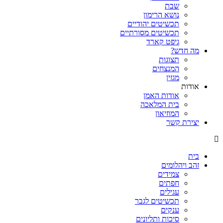
שבת
נושא הרימון
תכשיטים יהודיים
תכשיטים מסורתיים
גיפט קארד
מה חדש?
תצוגות
המנצחים
מגזין
אודות
אודות האמן
בית המלאכה
המוזיאון
יצירת קשר
בית
זהב ויהלומים
צמידים
חפתים
עגילים
תכשיטים לגבר
ענקים
סיכות ותליונים