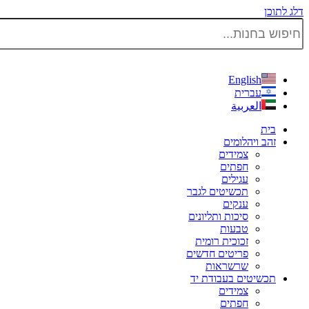
דלג לתוכן
English
עברית
العربية
בית
זהב ויהלומים
צמידים
חפתים
עגילים
תכשיטים לגבר
ענקים
סיכות ותליונים
טבעות
זכוכית רומית
פריטים חדשים
שרשראות
תכשיטים בעבודת יד
צמידים
חפתים