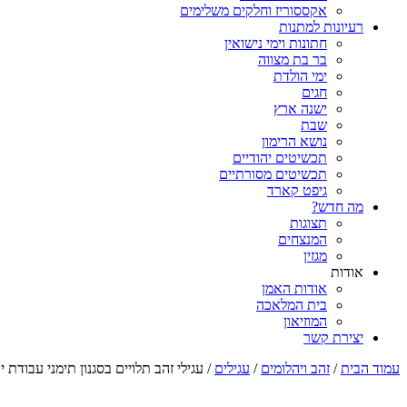
אקססוריז וחלקים משלימים
רעיונות למתנות
חתונות וימי נישואין
בר בת מצווה
ימי הולדת
חגים
ישנה ארץ
שבת
נושא הרימון
תכשיטים יהודיים
תכשיטים מסורתיים
גיפט קארד
מה חדש?
תצוגות
המנצחים
מגזין
אודות
אודות האמן
בית המלאכה
המוזיאון
יצירת קשר
עמוד הבית
/
זהב ויהלומים
/
עגילים
/ עגילי זהב תלויים בסגנון תימני עבודת יד