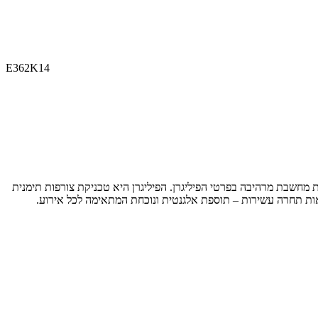
E362K14
 העדינה ומציגים מלאכת מחשבת מרהיבה בפרטי הפיליגרן. הפיליגרן היא טכניקת צורפות תימנית
מורכבות ועדינות, כמו תחרה. עשויים זהב צהוב 14 קראט, העגילים מלאים בדוגמאות תחרה עשירות – תוספת אלגנטית ונוכחת המתאימה לכל אירוע.