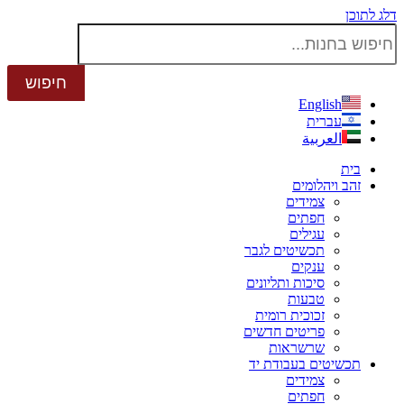
דלג לתוכן
English
עברית
العربية
בית
זהב ויהלומים
צמידים
חפתים
עגילים
תכשיטים לגבר
ענקים
סיכות ותליונים
טבעות
זכוכית רומית
פריטים חדשים
שרשראות
תכשיטים בעבודת יד
צמידים
חפתים