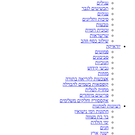
עגילים
תכשיטים לגבר
ענקים
סיכות ותליונים
טבעות
זכוכית רומית
שרשראות
שילוב כסף וזהב
יודאיקה
פמוטים
סביבונים
חנוכיות
גביעי קידוש
מזוזות
אצבעות לקריאה בתורה
קופסאות בשמים להבדלה
מחזיק לטלית
פריטים מיוחדים
אקססוריז וחלקים משלימים
רעיונות למתנות
חתונות וימי נישואין
בר בת מצווה
ימי הולדת
חגים
ישנה ארץ