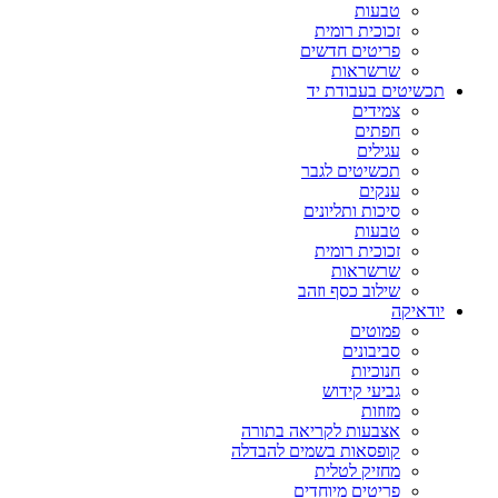
טבעות
זכוכית רומית
פריטים חדשים
שרשראות
תכשיטים בעבודת יד
צמידים
חפתים
עגילים
תכשיטים לגבר
ענקים
סיכות ותליונים
טבעות
זכוכית רומית
שרשראות
שילוב כסף וזהב
יודאיקה
פמוטים
סביבונים
חנוכיות
גביעי קידוש
מזוזות
אצבעות לקריאה בתורה
קופסאות בשמים להבדלה
מחזיק לטלית
פריטים מיוחדים