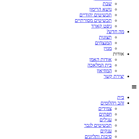
שבת
נושא הרימון
תכשיטים יהודיים
תכשיטים מסורתיים
גיפט קארד
מה חדש?
תצוגות
המנצחים
מגזין
אודות
אודות האמן
בית המלאכה
המוזיאון
יצירת קשר
בית
זהב ויהלומים
צמידים
חפתים
עגילים
תכשיטים לגבר
ענקים
סיכות ותליונים