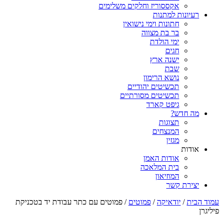
אקססוריז וחלקים משלימים
רעיונות למתנות
חתונות וימי נישואין
בר בת מצווה
ימי הולדת
חגים
ישנה ארץ
שבת
נושא הרימון
תכשיטים יהודיים
תכשיטים מסורתיים
גיפט קארד
מה חדש?
תצוגות
המנצחים
מגזין
אודות
אודות האמן
בית המלאכה
המוזיאון
יצירת קשר
עמוד הבית
/
יודאיקה
/
פמוטים
/ פמוטים עם כתר עבודת יד בטכניקת
פיליגרן