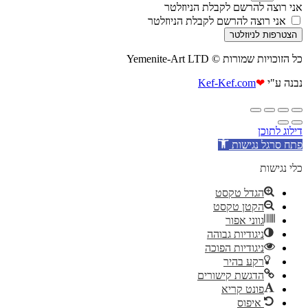
אני רוצה להרשם לקבלת הניוזלטר
אני רוצה להרשם לקבלת הניוזלטר
הצטרפות לניוזלטר
כל הזוכויות שמורות © Yemenite-Art LTD
נבנה ע"י
❤
Kef-Kef.com
דילוג לתוכן
פתח סרגל נגישות
כלי נגישות
הגדל טקסט
הקטן טקסט
גווני אפור
ניגודיות גבוהה
ניגודיות הפוכה
רקע בהיר
הדגשת קישורים
פונט קריא
איפוס