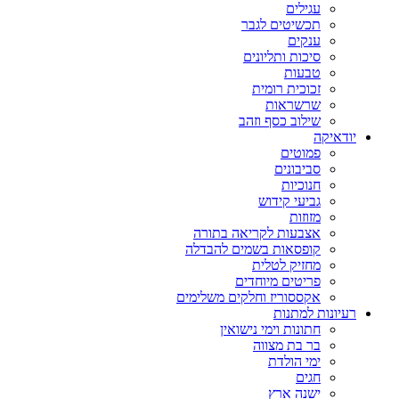
עגילים
תכשיטים לגבר
ענקים
סיכות ותליונים
טבעות
זכוכית רומית
שרשראות
שילוב כסף וזהב
יודאיקה
פמוטים
סביבונים
חנוכיות
גביעי קידוש
מזוזות
אצבעות לקריאה בתורה
קופסאות בשמים להבדלה
מחזיק לטלית
פריטים מיוחדים
אקססוריז וחלקים משלימים
רעיונות למתנות
חתונות וימי נישואין
בר בת מצווה
ימי הולדת
חגים
ישנה ארץ