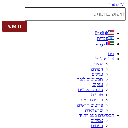
דלג לתוכן
English
עברית
العربية
בית
זהב ויהלומים
צמידים
חפתים
עגילים
תכשיטים לגבר
ענקים
סיכות ותליונים
טבעות
זכוכית רומית
פריטים חדשים
שרשראות
תכשיטים בעבודת יד
צמידים
חפתים