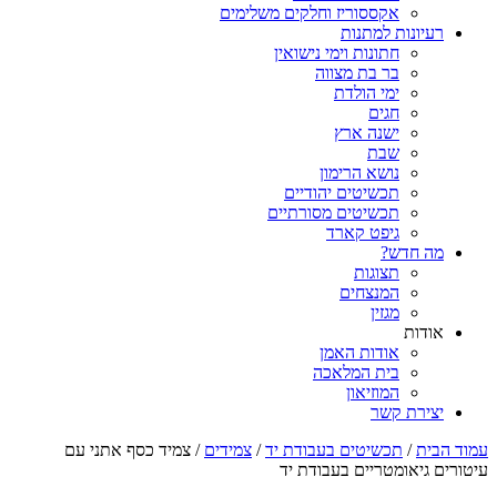
אקססוריז וחלקים משלימים
רעיונות למתנות
חתונות וימי נישואין
בר בת מצווה
ימי הולדת
חגים
ישנה ארץ
שבת
נושא הרימון
תכשיטים יהודיים
תכשיטים מסורתיים
גיפט קארד
מה חדש?
תצוגות
המנצחים
מגזין
אודות
אודות האמן
בית המלאכה
המוזיאון
יצירת קשר
עמוד הבית
/
תכשיטים בעבודת יד
/
צמידים
/ צמיד כסף אתני עם
עיטורים גיאומטריים בעבודת יד