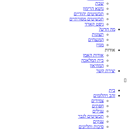
שבת
נושא הרימון
תכשיטים יהודיים
תכשיטים מסורתיים
גיפט קארד
מה חדש?
תצוגות
המנצחים
מגזין
אודות
אודות האמן
בית המלאכה
המוזיאון
יצירת קשר
בית
זהב ויהלומים
צמידים
חפתים
עגילים
תכשיטים לגבר
ענקים
סיכות ותליונים