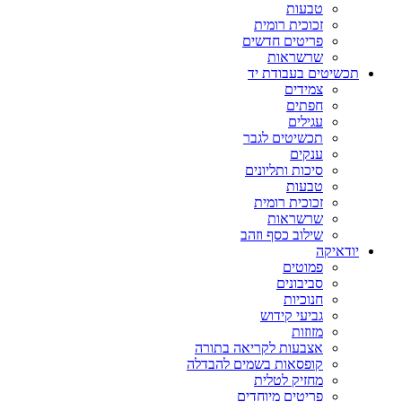
טבעות
זכוכית רומית
פריטים חדשים
שרשראות
תכשיטים בעבודת יד
צמידים
חפתים
עגילים
תכשיטים לגבר
ענקים
סיכות ותליונים
טבעות
זכוכית רומית
שרשראות
שילוב כסף וזהב
יודאיקה
פמוטים
סביבונים
חנוכיות
גביעי קידוש
מזוזות
אצבעות לקריאה בתורה
קופסאות בשמים להבדלה
מחזיק לטלית
פריטים מיוחדים