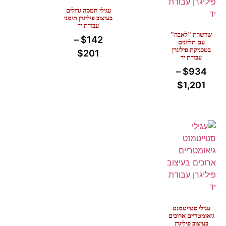
עגילי חמסה גדולים
בעיצוב פיליגרן תימני
עבודת יד
שרשרת "לאבה"
–
$
142
עם תליונים
בטכניקת פיליגרן
$
201
עבודת יד
–
$
934
$
1,201
עגילי סטייטמנט
גיאומטריים ארוכים
בעיצוב פיליגרן