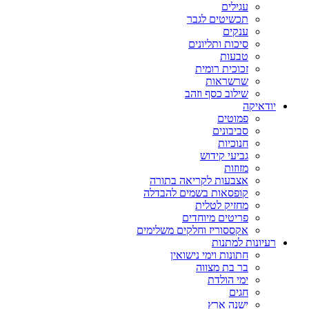
עגילים
תכשיטים לגבר
ענקים
סיכות ותליונים
טבעות
זכוכית רומית
שרשראות
שילוב כסף וזהב
יודאיקה
פמוטים
סביבונים
חנוכיות
גביעי קידוש
מזוזות
אצבעות לקריאה בתורה
קופסאות בשמים להבדלה
מחזיק לטלית
פריטים מיוחדים
אקססוריז וחלקים משלימים
רעיונות למתנות
חתונות וימי נישואין
בר בת מצווה
ימי הולדת
חגים
ישנה ארץ