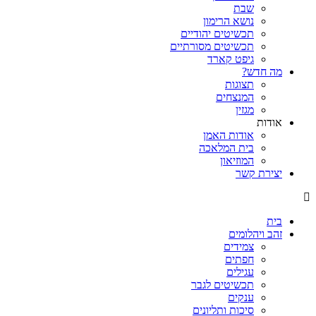
שבת
נושא הרימון
תכשיטים יהודיים
תכשיטים מסורתיים
גיפט קארד
מה חדש?
תצוגות
המנצחים
מגזין
אודות
אודות האמן
בית המלאכה
המוזיאון
יצירת קשר
בית
זהב ויהלומים
צמידים
חפתים
עגילים
תכשיטים לגבר
ענקים
סיכות ותליונים