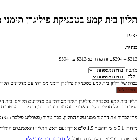
תליון בית קמע בטכניקת פיליגרן תימני 
P233
מחיר:
313
$
–
394
$
טווח מחירים: ⁦$313⁩ עד ⁦$394⁩
מתכת
קלף
כמות של תליון בית קמע בטכניקת פיליגרן תימני מסורתי עם מדליונים תלויי
הוספה לסל
תליון בית קמע בטכניקת פיליגרן תימני מסורתי עם מדליונים תלויים. בית
המבוססת על חוטים דקים השזורים זה בזה בעבודת יד, וכוללת גם עיטורים מ
ניתן לבחור את החומר ממנו עשוי התליון: כסף טהור (סטרלינג סילבר 925) או ציפוי זהב. ניתן גם להזמין קלף עם ברכה שיגיע יחד עם התליון.
מידות: 5.1 ס"מ רוחב * 1.5 ס"מ אורך (עם ראש התליון והאלמנטים התלויים 6 ס"מ אורך).
אם אתם מעוניינים בשרשרת, תוכלו
לבחור מתוך המגוון שלנו
.