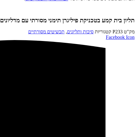
תליון בית קמע בטכניקת פיליגרן תימני מסורתי עם מדליונים 
מק"ט
P233
קטגוריות
סיכות ותליונים
,
תכשיטים מסורתיים
Facebook Icon