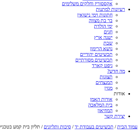
אקססוריז וחלקים משלימים
רעיונות למתנות
חתונות וימי נישואין
בר בת מצווה
ימי הולדת
חגים
ישנה ארץ
שבת
נושא הרימון
תכשיטים יהודיים
תכשיטים מסורתיים
גיפט קארד
מה חדש?
תצוגות
המנצחים
מגזין
אודות
אודות האמן
בית המלאכה
המוזיאון
יצירת קשר
עמוד הבית
/
תכשיטים בעבודת יד
/
סיכות ותליונים
/ תליון בית קמע בטכניק