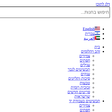
דלג לתוכן
English
עברית
العربية
בית
זהב ויהלומים
צמידים
חפתים
עגילים
תכשיטים לגבר
ענקים
סיכות ותליונים
טבעות
זכוכית רומית
פריטים חדשים
שרשראות
תכשיטים בעבודת יד
צמידים
חפתים