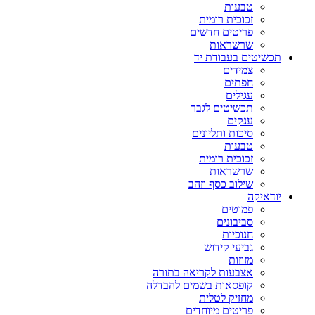
טבעות
זכוכית רומית
פריטים חדשים
שרשראות
תכשיטים בעבודת יד
צמידים
חפתים
עגילים
תכשיטים לגבר
ענקים
סיכות ותליונים
טבעות
זכוכית רומית
שרשראות
שילוב כסף וזהב
יודאיקה
פמוטים
סביבונים
חנוכיות
גביעי קידוש
מזוזות
אצבעות לקריאה בתורה
קופסאות בשמים להבדלה
מחזיק לטלית
פריטים מיוחדים