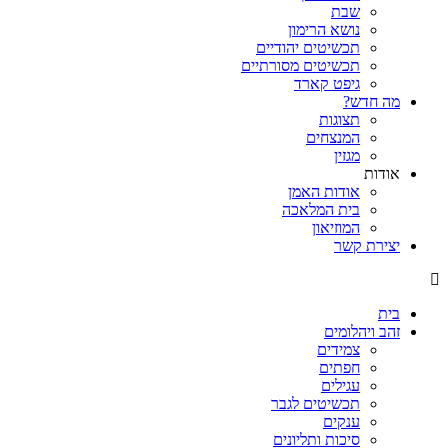
שבת
נושא הרימון
תכשיטים יהודיים
תכשיטים מסורתיים
גיפט קארד
מה חדש?
תצוגות
המנצחים
מגזין
אודות
אודות האמן
בית המלאכה
המוזיאון
יצירת קשר
בית
זהב ויהלומים
צמידים
חפתים
עגילים
תכשיטים לגבר
ענקים
סיכות ותליונים