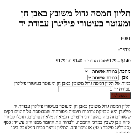
תליון חמסה גדול משובץ באבן חן
ומעוטר בעיטורי פיליגרן עבודת יד
P081
מחיר:
140
$
–
179
$
טווח מחירים: ⁦$140⁩ עד ⁦$179⁩
מתכת
אבן
כמות של תליון חמסה גדול משובץ באבן חן ומעוטר בעיטורי פיליגרן
עבודת יד
הוספה לסל
תליון חמסה גדול משובץ באבן חן ומעוטר בעיטורי פיליגרן עבודת יד.
פיליגרן היא טכניקת צורפות תימנית מסורתית שמבוססת על חוטים דקים
ששזורים זה בזה באופן ידני ויוצרים דוגמאות מלאות פרטים. תוכלו לבחור
איזה אבן לשבץ במרכז החמסה, ולבחור את החומר ממנו היא עשויה: כסף
(סטרלינג סילבר 925) או ציפוי זהב. התליון מיוצר בבית המלאכה ביפו
העתיקה.