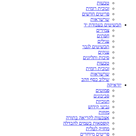
טבעות
זכוכית רומית
פריטים חדשים
שרשראות
תכשיטים בעבודת יד
צמידים
חפתים
עגילים
תכשיטים לגבר
ענקים
סיכות ותליונים
טבעות
זכוכית רומית
שרשראות
שילוב כסף וזהב
יודאיקה
פמוטים
סביבונים
חנוכיות
גביעי קידוש
מזוזות
אצבעות לקריאה בתורה
קופסאות בשמים להבדלה
מחזיק לטלית
פריטים מיוחדים