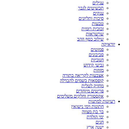
עגילים
תכשיטים לגבר
ענקים
סיכות ותליונים
טבעות
זכוכית רומית
שרשראות
שילוב כסף וזהב
יודאיקה
פמוטים
סביבונים
חנוכיות
גביעי קידוש
מזוזות
אצבעות לקריאה בתורה
קופסאות בשמים להבדלה
מחזיק לטלית
פריטים מיוחדים
אקססוריז וחלקים משלימים
רעיונות למתנות
חתונות וימי נישואין
בר בת מצווה
ימי הולדת
חגים
ישנה ארץ