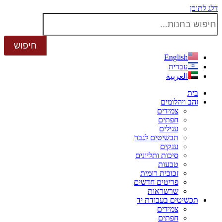
דלג לתוכן
English
עברית
العربية
בית
זהב ויהלומים
צמידים
חפתים
עגילים
תכשיטים לגבר
ענקים
סיכות ותליונים
טבעות
זכוכית רומית
פריטים חדשים
שרשראות
תכשיטים בעבודת יד
צמידים
חפתים