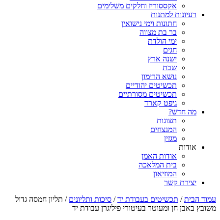
אקססוריז וחלקים משלימים
רעיונות למתנות
חתונות וימי נישואין
בר בת מצווה
ימי הולדת
חגים
ישנה ארץ
שבת
נושא הרימון
תכשיטים יהודיים
תכשיטים מסורתיים
גיפט קארד
מה חדש?
תצוגות
המנצחים
מגזין
אודות
אודות האמן
בית המלאכה
המוזיאון
יצירת קשר
עמוד הבית
/
תכשיטים בעבודת יד
/
סיכות ותליונים
/ תליון חמסה גדול
משובץ באבן חן ומעוטר בעיטורי פיליגרן עבודת יד