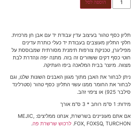
הוספה לסל
תליון כסף טהור בעיצוב עדין עבודת יד עם אבן חן מרכזית.
חלקי התליון מעוצבים בעבודת יד כעלי כותרת עדינים
מפיליגרן, טכניקת צורפות תימנית מסורתית שמבוססת על
חוטי כסף דקים ששזורים זה בזה. מתנה יפה ונהדרת לבת
מצווה. מיוצר בבית המלאכה ביפו העתיקה.
ניתן לבחור את האבן מתוך מגוון האבנים השונות שלנו, וגם
לבחור את החומר ממנו עשוי התליון: כסף טהור (סטרלינד
סילבר 925) או ציפוי זהב.
מידות: 1 ס"מ רוחב * 3 ס"מ אורך
אם אתם מעוניינים בשרשרת, אנחנו ממליצים: MEJIC,
FOX, FOXSQ, TURCHON.
לרכוש שרשרת פה
.