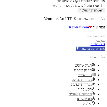
אני רוצה להרשם לקבלת הניוזלטר
אני רוצה להרשם לקבלת הניוזלטר
הצטרפות לניוזלטר
כל הזוכויות שמורות © Yemenite-Art LTD
נבנה ע"י
❤
Kef-Kef.com
דילוג לתוכן
פתח סרגל נגישות
כלי נגישות
הגדל טקסט
הקטן טקסט
גווני אפור
ניגודיות גבוהה
ניגודיות הפוכה
רקע בהיר
הדגשת קישורים
פונט קריא
איפוס