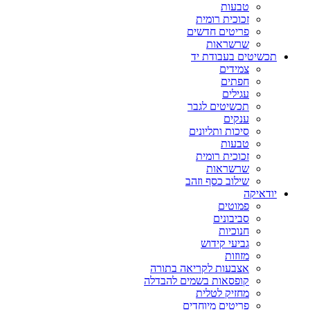
טבעות
זכוכית רומית
פריטים חדשים
שרשראות
תכשיטים בעבודת יד
צמידים
חפתים
עגילים
תכשיטים לגבר
ענקים
סיכות ותליונים
טבעות
זכוכית רומית
שרשראות
שילוב כסף וזהב
יודאיקה
פמוטים
סביבונים
חנוכיות
גביעי קידוש
מזוזות
אצבעות לקריאה בתורה
קופסאות בשמים להבדלה
מחזיק לטלית
פריטים מיוחדים