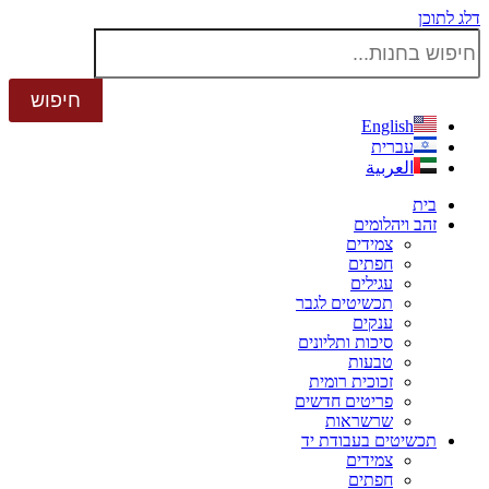
דלג לתוכן
English
עברית
العربية
בית
זהב ויהלומים
צמידים
חפתים
עגילים
תכשיטים לגבר
ענקים
סיכות ותליונים
טבעות
זכוכית רומית
פריטים חדשים
שרשראות
תכשיטים בעבודת יד
צמידים
חפתים