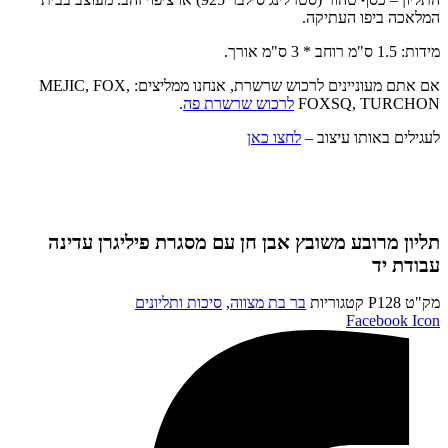
המלאכה ביפו העתיקה.
מידות: 1.5 ס"מ רוחב * 3 ס"מ אורך.
אם אתם מעוניינים לרכוש שרשרת, אנחנו ממליצים: MEJIC, FOX,
FOXSQ, TURCHON
לרכוש שרשרת פה
.
לעגילים באותו עיצוב –
לחצו כאן
תליון מרובע משובץ אבן חן עם מסגרת פיליגרן עדינה
עבודת יד
מק"ט
P128
קטגוריות
בר בת מצווה
,
סיכות ותליונים
Facebook Icon