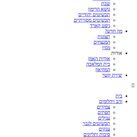
שבת
נושא הרימון
תכשיטים יהודיים
תכשיטים מסורתיים
גיפט קארד
מה חדש?
תצוגות
המנצחים
מגזין
אודות
אודות האמן
בית המלאכה
המוזיאון
יצירת קשר
בית
זהב ויהלומים
צמידים
חפתים
עגילים
תכשיטים לגבר
ענקים
סיכות ותליונים