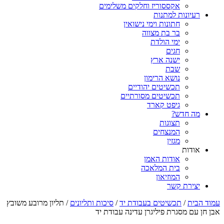
אקססוריז וחלקים משלימים
רעיונות למתנות
חתונות וימי נישואין
בר בת מצווה
ימי הולדת
חגים
ישנה ארץ
שבת
נושא הרימון
תכשיטים יהודיים
תכשיטים מסורתיים
גיפט קארד
מה חדש?
תצוגות
המנצחים
מגזין
אודות
אודות האמן
בית המלאכה
המוזיאון
יצירת קשר
עמוד הבית
/
תכשיטים בעבודת יד
/
סיכות ותליונים
/ תליון מרובע משובץ
אבן חן עם מסגרת פיליגרן עדינה עבודת יד