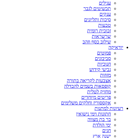
עגילים
תכשיטים לגבר
ענקים
סיכות ותליונים
טבעות
זכוכית רומית
שרשראות
שילוב כסף וזהב
יודאיקה
פמוטים
סביבונים
חנוכיות
גביעי קידוש
מזוזות
אצבעות לקריאה בתורה
קופסאות בשמים להבדלה
מחזיק לטלית
פריטים מיוחדים
אקססוריז וחלקים משלימים
רעיונות למתנות
חתונות וימי נישואין
בר בת מצווה
ימי הולדת
חגים
ישנה ארץ