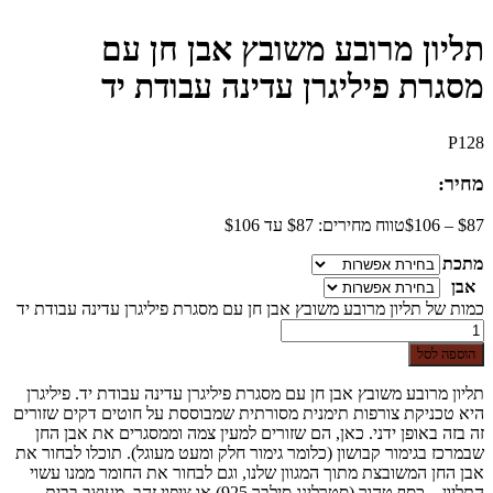
תליון מרובע משובץ אבן חן עם
מסגרת פיליגרן עדינה עבודת יד
P128
מחיר:
87
$
–
106
$
טווח מחירים: ⁦$87⁩ עד ⁦$106⁩
מתכת
אבן
כמות של תליון מרובע משובץ אבן חן עם מסגרת פיליגרן עדינה עבודת יד
הוספה לסל
תליון מרובע משובץ אבן חן עם מסגרת פיליגרן עדינה עבודת יד. פיליגרן
היא טכניקת צורפות תימנית מסורתית שמבוססת על חוטים דקים שזורים
זה בזה באופן ידני. כאן, הם שזורים למעין צמה וממסגרים את אבן החן
שבמרכז בגימור קבושון (כלומר גימור חלק ומעט מעוגל). תוכלו לבחור את
אבן החן המשובצת מתוך המגוון שלנו, וגם לבחור את החומר ממנו עשוי
התליון – כסף טהור (סטרלינג סילבר 925) או ציפוי זהב. מעוצב בבית