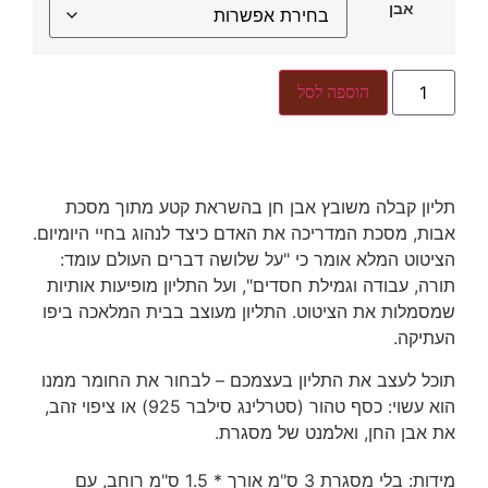
אבן
הוספה לסל
תליון קבלה משובץ אבן חן בהשראת קטע מתוך מסכת
אבות, מסכת המדריכה את האדם כיצד לנהוג בחיי היומיום.
הציטוט המלא אומר כי "על שלושה דברים העולם עומד:
תורה, עבודה וגמילת חסדים", ועל התליון מופיעות אותיות
שמסמלות את הציטוט. התליון מעוצב בבית המלאכה ביפו
העתיקה.
תוכל לעצב את התליון בעצמכם – לבחור את החומר ממנו
הוא עשוי: כסף טהור (סטרלינג סילבר 925) או ציפוי זהב,
את אבן החן, ואלמנט של מסגרת.
מידות: בלי מסגרת 3 ס"מ אורך * 1.5 ס"מ רוחב, עם