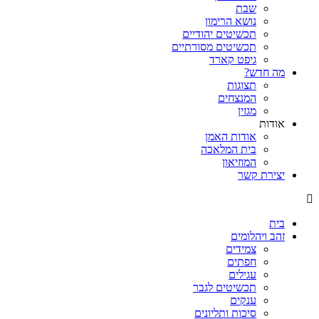
שבת
נושא הרימון
תכשיטים יהודיים
תכשיטים מסורתיים
גיפט קארד
מה חדש?
תצוגות
המנצחים
מגזין
אודות
אודות האמן
בית המלאכה
המוזיאון
יצירת קשר
בית
זהב ויהלומים
צמידים
חפתים
עגילים
תכשיטים לגבר
ענקים
סיכות ותליונים