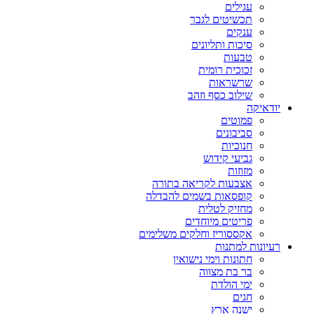
עגילים
תכשיטים לגבר
ענקים
סיכות ותליונים
טבעות
זכוכית רומית
שרשראות
שילוב כסף וזהב
יודאיקה
פמוטים
סביבונים
חנוכיות
גביעי קידוש
מזוזות
אצבעות לקריאה בתורה
קופסאות בשמים להבדלה
מחזיק לטלית
פריטים מיוחדים
אקססוריז וחלקים משלימים
רעיונות למתנות
חתונות וימי נישואין
בר בת מצווה
ימי הולדת
חגים
ישנה ארץ