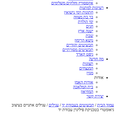
אקססוריז וחלקים משלימים
רעיונות למתנות
חתונות וימי נישואין
בר בת מצווה
ימי הולדת
חגים
ישנה ארץ
שבת
נושא הרימון
תכשיטים יהודיים
תכשיטים מסורתיים
גיפט קארד
מה חדש?
תצוגות
המנצחים
מגזין
אודות
אודות האמן
בית המלאכה
המוזיאון
יצירת קשר
עמוד הבית
/
תכשיטים בעבודת יד
/
עגילים
/ עגילים אתניים בעיצוב
גיאומטרי בטכניקת פיליגרן עבודת יד