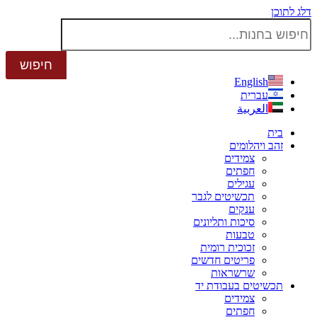
דלג לתוכן
English
עברית
العربية
בית
זהב ויהלומים
צמידים
חפתים
עגילים
תכשיטים לגבר
ענקים
סיכות ותליונים
טבעות
זכוכית רומית
פריטים חדשים
שרשראות
תכשיטים בעבודת יד
צמידים
חפתים