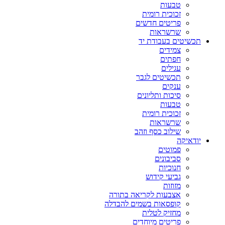
טבעות
זכוכית רומית
פריטים חדשים
שרשראות
תכשיטים בעבודת יד
צמידים
חפתים
עגילים
תכשיטים לגבר
ענקים
סיכות ותליונים
טבעות
זכוכית רומית
שרשראות
שילוב כסף וזהב
יודאיקה
פמוטים
סביבונים
חנוכיות
גביעי קידוש
מזוזות
אצבעות לקריאה בתורה
קופסאות בשמים להבדלה
מחזיק לטלית
פריטים מיוחדים