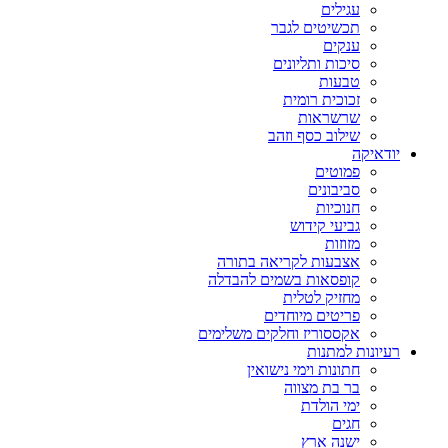
עגילים
תכשיטים לגבר
ענקים
סיכות ותליונים
טבעות
זכוכית רומית
שרשראות
שילוב כסף וזהב
יודאיקה
פמוטים
סביבונים
חנוכיות
גביעי קידוש
מזוזות
אצבעות לקריאה בתורה
קופסאות בשמים להבדלה
מחזיק לטלית
פריטים מיוחדים
אקססוריז וחלקים משלימים
רעיונות למתנות
חתונות וימי נישואין
בר בת מצווה
ימי הולדת
חגים
ישנה ארץ