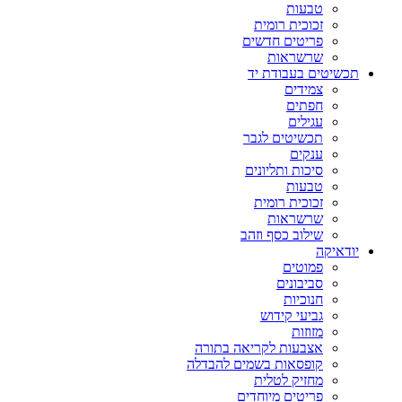
טבעות
זכוכית רומית
פריטים חדשים
שרשראות
תכשיטים בעבודת יד
צמידים
חפתים
עגילים
תכשיטים לגבר
ענקים
סיכות ותליונים
טבעות
זכוכית רומית
שרשראות
שילוב כסף וזהב
יודאיקה
פמוטים
סביבונים
חנוכיות
גביעי קידוש
מזוזות
אצבעות לקריאה בתורה
קופסאות בשמים להבדלה
מחזיק לטלית
פריטים מיוחדים