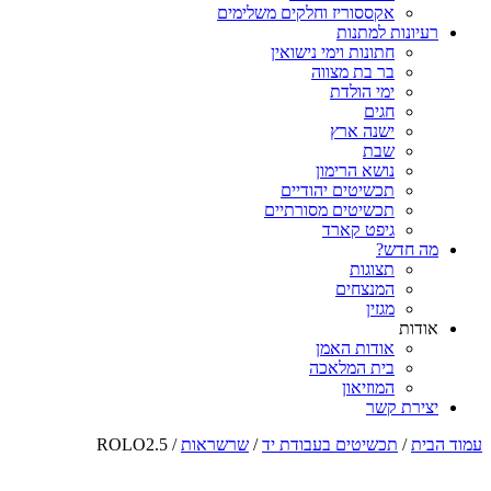
אקססוריז וחלקים משלימים
רעיונות למתנות
חתונות וימי נישואין
בר בת מצווה
ימי הולדת
חגים
ישנה ארץ
שבת
נושא הרימון
תכשיטים יהודיים
תכשיטים מסורתיים
גיפט קארד
מה חדש?
תצוגות
המנצחים
מגזין
אודות
אודות האמן
בית המלאכה
המוזיאון
יצירת קשר
עמוד הבית
/
תכשיטים בעבודת יד
/
שרשראות
/ ROLO2.5