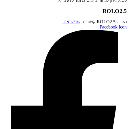
לשני. ניתן לבחור ב41 ס"מ ועד ל81 ס"מ.
ROLO2.5
מק"ט
ROLO2.5
קטגוריה
שרשראות
Facebook Icon