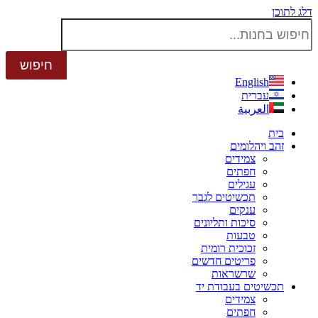
דלג לתוכן
English
עברית
العربية
בית
זהב ויהלומים
צמידים
חפתים
עגילים
תכשיטים לגבר
ענקים
סיכות ותליונים
טבעות
זכוכית רומית
פריטים חדשים
שרשראות
תכשיטים בעבודת יד
צמידים
חפתים