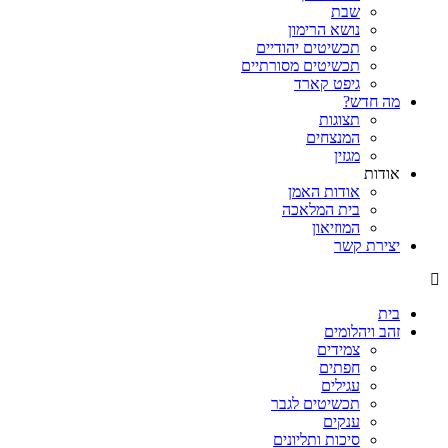
שבת
נושא הרימון
תכשיטים יהודיים
תכשיטים מסורתיים
גיפט קארד
מה חדש?
תצוגות
המנצחים
מגזין
אודות
אודות האמן
בית המלאכה
המוזיאון
יצירת קשר
בית
זהב ויהלומים
צמידים
חפתים
עגילים
תכשיטים לגבר
ענקים
סיכות ותליונים