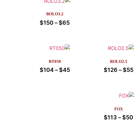
ROLO3.2
$
150
–
$
65
RT050
ROLO2.5
$
104
–
$
45
$
126
–
$
55
FOX
$
113
–
$
50