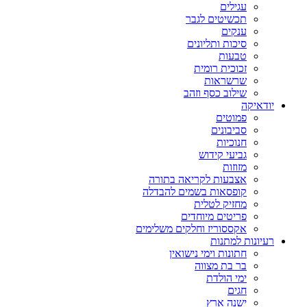
עגילים
תכשיטים לגבר
ענקים
סיכות ותליונים
טבעות
זכוכית רומית
שרשראות
שילוב כסף וזהב
יודאיקה
פמוטים
סביבונים
חנוכיות
גביעי קידוש
מזוזות
אצבעות לקריאה בתורה
קופסאות בשמים להבדלה
מחזיק לטלית
פריטים מיוחדים
אקססוריז וחלקים משלימים
רעיונות למתנות
חתונות וימי נישואין
בר בת מצווה
ימי הולדת
חגים
ישנה ארץ