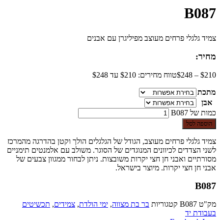
B087
צמיד גלגלי פרחים מעוצב מפיליגרן עם אבנים
מחיר:
210
$
–
248
$
טווח מחירים: ⁦$210⁩ עד ⁦$248⁩
מתכת
אבן
כמות של B087
הוספה לסל
צמיד גלגלי פרחים מעוצב, הגודל של הגלגלים הולך וקטן בהדרגה מהמרכז
לשני הצדדים לכיוונים המנוגדים של הסוגר. משולב עם אלמנטים תימניים
מסורתיים ואבני חן חצי יקרות משובצות. ניתן לבחור ממגוון צבעים של
אבני חן חצי יקרות. מיוצר בישראל.
B087
מק"ט
B087
קטגוריות
בר בת מצווה
,
ימי הולדת
,
צמידים
,
תכשיטים
בעבודת יד