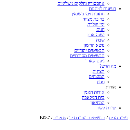
אקססוריז וחלקים משלימים
רעיונות למתנות
חתונות וימי נישואין
בר בת מצווה
ימי הולדת
חגים
ישנה ארץ
שבת
נושא הרימון
תכשיטים יהודיים
תכשיטים מסורתיים
גיפט קארד
מה חדש?
תצוגות
המנצחים
מגזין
אודות
אודות האמן
בית המלאכה
המוזיאון
יצירת קשר
עמוד הבית
/
תכשיטים בעבודת יד
/
צמידים
/ B087