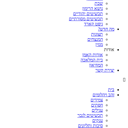
שבת
נושא הרימון
תכשיטים יהודיים
תכשיטים מסורתיים
גיפט קארד
מה חדש?
תצוגות
המנצחים
מגזין
אודות
אודות האמן
בית המלאכה
המוזיאון
יצירת קשר
בית
זהב ויהלומים
צמידים
חפתים
עגילים
תכשיטים לגבר
ענקים
סיכות ותליונים