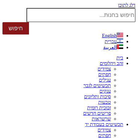
דלג לתוכן
English
עברית
العربية
בית
זהב ויהלומים
צמידים
חפתים
עגילים
תכשיטים לגבר
ענקים
סיכות ותליונים
טבעות
זכוכית רומית
פריטים חדשים
שרשראות
תכשיטים בעבודת יד
צמידים
חפתים