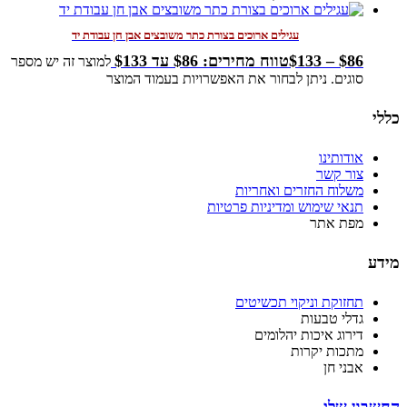
עגילים ארוכים בצורת כתר משובצים אבן חן עבודת יד
86
$
–
133
$
טווח מחירים: ⁦$86⁩ עד ⁦$133⁩
למוצר זה יש מספר
סוגים. ניתן לבחור את האפשרויות בעמוד המוצר
כללי
אודותינו
צור קשר
משלוח החזרים ואחריות
תנאי שימוש ומדיניות פרטיות
מפת אתר
מידע
תחזוקת וניקוי תכשיטים
גדלי טבעות
דירוג איכות יהלומים
מתכות יקרות
אבני חן