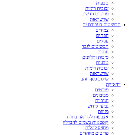
טבעות
זכוכית רומית
פריטים חדשים
שרשראות
תכשיטים בעבודת יד
צמידים
חפתים
עגילים
תכשיטים לגבר
ענקים
סיכות ותליונים
טבעות
זכוכית רומית
שרשראות
שילוב כסף וזהב
יודאיקה
פמוטים
סביבונים
חנוכיות
גביעי קידוש
מזוזות
אצבעות לקריאה בתורה
קופסאות בשמים להבדלה
מחזיק לטלית
פריטים מיוחדים