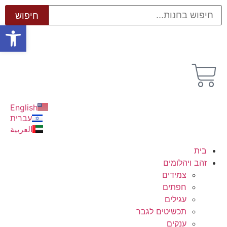
פתח סרגל
English
עברית
العربية
בית
זהב ויהלומים
צמידים
חפתים
עגילים
תכשיטים לגבר
ענקים